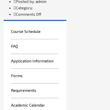
Author
Posted by:
admin
Category:
on
Comments Off
Custom
menu
Course Schedule
FAQ
Application Information
Forms
Requirements
Academic Calendar